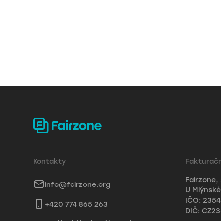
Kontakty
Fakturačn
Fairzone, 
info@fairzone.org
U Mlýnskéh
IČO: 235
+420 774 865 263
DIČ: CZ2