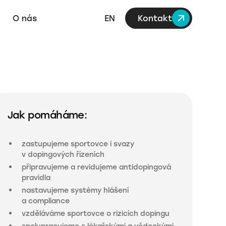
O nás
EN
Kontakt
Jak pomáháme:
zastupujeme sportovce i svazy
v dopingových řízeních
připravujeme a revidujeme antidopingová
pravidla
nastavujeme systémy hlášení
a compliance
vzděláváme sportovce o rizicích dopingu
spolupracujeme s lékařskými a vědeckými