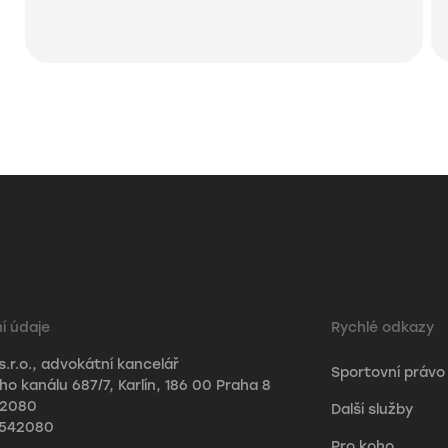
í údaje
Rychlé odkazy
s.r.o., advokátní kancelář
Sportovní právo
o kanálu 687/7, Karlín, 186 00 Praha 8
42080
Další služby
3542080
Pro koho